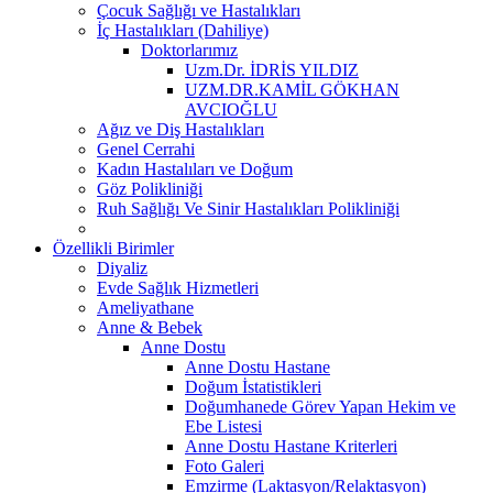
Çocuk Sağlığı ve Hastalıkları
İç Hastalıkları (Dahiliye)
Doktorlarımız
Uzm.Dr. İDRİS YILDIZ
UZM.DR.KAMİL GÖKHAN
AVCIOĞLU
Ağız ve Diş Hastalıkları
Genel Cerrahi
Kadın Hastalıları ve Doğum
Göz Polikliniği
Ruh Sağlığı Ve Sinir Hastalıkları Polikliniği
Özellikli Birimler
Diyaliz
Evde Sağlık Hizmetleri
Ameliyathane
Anne & Bebek
Anne Dostu
Anne Dostu Hastane
Doğum İstatistikleri
Doğumhanede Görev Yapan Hekim ve
Ebe Listesi
Anne Dostu Hastane Kriterleri
Foto Galeri
Emzirme (Laktasyon/Relaktasyon)