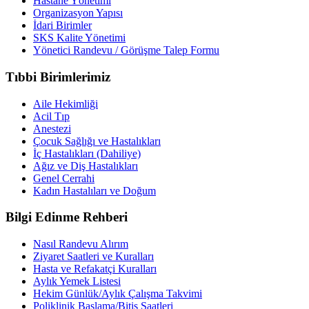
Hastane Yönetimi
Organizasyon Yapısı
İdari Birimler
SKS Kalite Yönetimi
Yönetici Randevu / Görüşme Talep Formu
Tıbbi Birimlerimiz
Aile Hekimliği
Acil Tıp
Anestezi
Çocuk Sağlığı ve Hastalıkları
İç Hastalıkları (Dahiliye)
Ağız ve Diş Hastalıkları
Genel Cerrahi
Kadın Hastalıları ve Doğum
Bilgi Edinme Rehberi
Nasıl Randevu Alırım
Ziyaret Saatleri ve Kuralları
Hasta ve Refakatçi Kuralları
Aylık Yemek Listesi
Hekim Günlük/Aylık Çalışma Takvimi
Poliklinik Başlama/Bitiş Saatleri