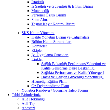
İstatistik
İş Sağlığı ve Güvenliği & Eğitim Birimi
Mutemetlik
Personel Özlük Birimi
Satın Alma
Taşınır Kayıt Kontrol Birimi
SKS Kalite Yönetimi
Kalite Yönetim Birimi ve Çalışmaları
Bölüm Kalite Sorumluları
Komiteler
Ekipler
İyi Uygulama Örnekleri
Linkler
Sağlık Bakanlığı Performans Yönetimi ve
Kalite Geliştirme Daire Başkanlığı
Sağlıkta Performans ve Kalite Yönergesi
Hasta ve Çalışan Güvenliği Yönetmeliği
Hizmetiçi Eğitim Planı
Öz Değerlendirme Planı
Yönetici Randevu / Görüşme Talep Formu
Tıbbi Birimlerimiz
Aile Hekimliği
Acil Tıp
Anestezi