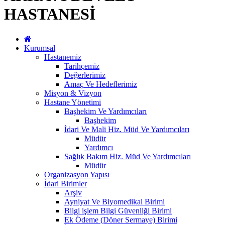
HASTANESİ
Kurumsal
Hastanemiz
Tarihçemiz
Değerlerimiz
Amaç Ve Hedeflerimiz
Misyon & Vizyon
Hastane Yönetimi
Başhekim Ve Yardımcıları
Başhekim
İdari Ve Mali Hiz. Müd Ve Yardımcıları
Müdür
Yardımcı
Sağlık Bakım Hiz. Müd Ve Yardımcıları
Müdür
Organizasyon Yapısı
İdari Birimler
Arşiv
Ayniyat Ve Biyomedikal Birimi
Bilgi işlem Bilgi Güvenliği Birimi
Ek Ödeme (Döner Sermaye) Birimi