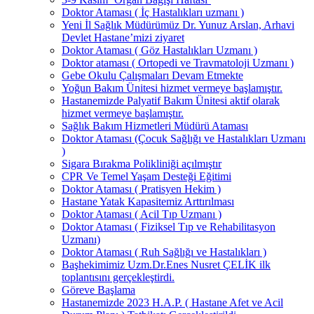
Doktor Ataması ( İç Hastalıkları uzmanı )
Yeni İl Sağlık Müdürümüz Dr. Yunuz Arslan, Arhavi
Devlet Hastane’mizi ziyaret
Doktor Ataması ( Göz Hastalıkları Uzmanı )
Doktor ataması ( Ortopedi ve Travmatoloji Uzmanı )
Gebe Okulu Çalışmaları Devam Etmekte
Yoğun Bakım Ünitesi hizmet vermeye başlamıştır.
Hastanemizde Palyatif Bakım Ünitesi aktif olarak
hizmet vermeye başlamıştır.
Sağlık Bakım Hizmetleri Müdürü Ataması
Doktor Ataması (Çocuk Sağlığı ve Hastalıkları Uzmanı
)
Sigara Bırakma Polikliniği açılmıştır
CPR Ve Temel Yaşam Desteği Eğitimi
Doktor Ataması ( Pratisyen Hekim )
Hastane Yatak Kapasitemiz Arttırılması
Doktor Ataması ( Acil Tıp Uzmanı )
Doktor Ataması ( Fiziksel Tıp ve Rehabilitasyon
Uzmanı)
Doktor Ataması ( Ruh Sağlığı ve Hastalıkları )
Başhekimimiz Uzm.Dr.Enes Nusret ÇELİK ilk
toplantısını gerçekleştirdi.
Göreve Başlama
Hastanemizde 2023 H.A.P. ( Hastane Afet ve Acil