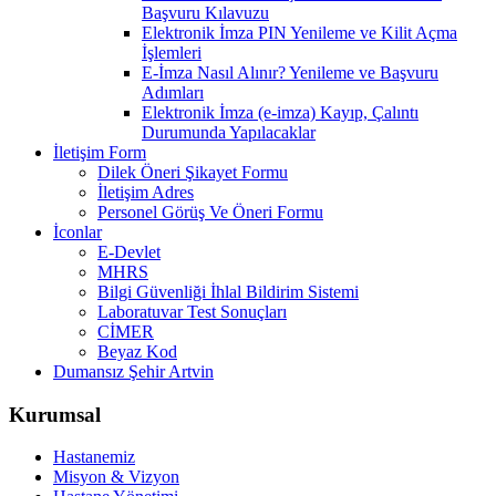
Başvuru Kılavuzu
Elektronik İmza PIN Yenileme ve Kilit Açma
İşlemleri
E-İmza Nasıl Alınır? Yenileme ve Başvuru
Adımları
Elektronik İmza (e-imza) Kayıp, Çalıntı
Durumunda Yapılacaklar
İletişim Form
Dilek Öneri Şikayet Formu
İletişim Adres
Personel Görüş Ve Öneri Formu
İconlar
E-Devlet
MHRS
Bilgi Güvenliği İhlal Bildirim Sistemi
Laboratuvar Test Sonuçları
CİMER
Beyaz Kod
Dumansız Şehir Artvin
Kurumsal
Hastanemiz
Misyon & Vizyon