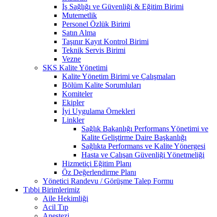
İş Sağlığı ve Güvenliği & Eğitim Birimi
Mutemetlik
Personel Özlük Birimi
Satın Alma
Taşınır Kayıt Kontrol Birimi
Teknik Servis Birimi
Vezne
SKS Kalite Yönetimi
Kalite Yönetim Birimi ve Çalışmaları
Bölüm Kalite Sorumluları
Komiteler
Ekipler
İyi Uygulama Örnekleri
Linkler
Sağlık Bakanlığı Performans Yönetimi ve
Kalite Geliştirme Daire Başkanlığı
Sağlıkta Performans ve Kalite Yönergesi
Hasta ve Çalışan Güvenliği Yönetmeliği
Hizmetiçi Eğitim Planı
Öz Değerlendirme Planı
Yönetici Randevu / Görüşme Talep Formu
Tıbbi Birimlerimiz
Aile Hekimliği
Acil Tıp
Anestezi