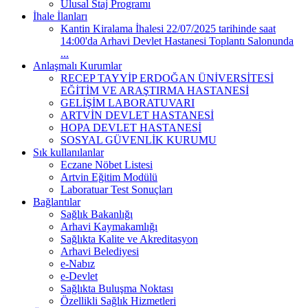
Ulusal Staj Programı
İhale İlanları
Kantin Kiralama İhalesi 22/07/2025 tarihinde saat
14:00'da Arhavi Devlet Hastanesi Toplantı Salonunda
...
Anlaşmalı Kurumlar
RECEP TAYYİP ERDOĞAN ÜNİVERSİTESİ
EĞİTİM VE ARAŞTIRMA HASTANESİ
GELİŞİM LABORATUVARI
ARTVİN DEVLET HASTANESİ
HOPA DEVLET HASTANESİ
SOSYAL GÜVENLİK KURUMU
Sık kullanılanlar
Eczane Nöbet Listesi
Artvin Eğitim Modülü
Laboratuar Test Sonuçları
Bağlantılar
Sağlık Bakanlığı
Arhavi Kaymakamlığı
Sağlıkta Kalite ve Akreditasyon
Arhavi Belediyesi
e-Nabız
e-Devlet
Sağlıkta Buluşma Noktası
Özellikli Sağlık Hizmetleri