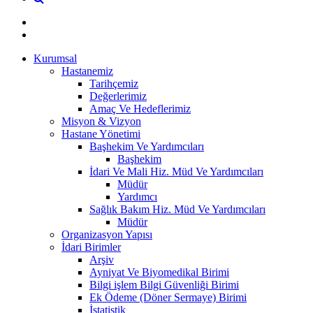
Kurumsal
Hastanemiz
Tarihçemiz
Değerlerimiz
Amaç Ve Hedeflerimiz
Misyon & Vizyon
Hastane Yönetimi
Başhekim Ve Yardımcıları
Başhekim
İdari Ve Mali Hiz. Müd Ve Yardımcıları
Müdür
Yardımcı
Sağlık Bakım Hiz. Müd Ve Yardımcıları
Müdür
Organizasyon Yapısı
İdari Birimler
Arşiv
Ayniyat Ve Biyomedikal Birimi
Bilgi işlem Bilgi Güvenliği Birimi
Ek Ödeme (Döner Sermaye) Birimi
İstatistik