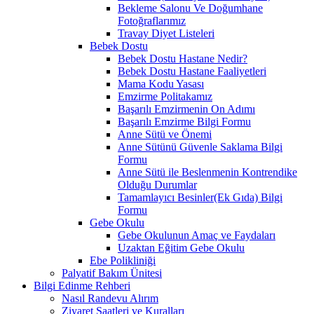
Bekleme Salonu Ve Doğumhane
Fotoğraflarımız
Travay Diyet Listeleri
Bebek Dostu
Bebek Dostu Hastane Nedir?
Bebek Dostu Hastane Faaliyetleri
Mama Kodu Yasası
Emzirme Politakamız
Başarılı Emzirmenin On Adımı
Başarılı Emzirme Bilgi Formu
Anne Sütü ve Önemi
Anne Sütünü Güvenle Saklama Bilgi
Formu
Anne Sütü ile Beslenmenin Kontrendike
Olduğu Durumlar
Tamamlayıcı Besinler(Ek Gıda) Bilgi
Formu
Gebe Okulu
Gebe Okulunun Amaç ve Faydaları
Uzaktan Eğitim Gebe Okulu
Ebe Polikliniği
Palyatif Bakım Ünitesi
Bilgi Edinme Rehberi
Nasıl Randevu Alırım
Ziyaret Saatleri ve Kuralları