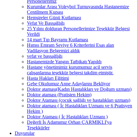
Personellerimiz
Kurumlar Arası Voleybol Turnuvasında Hastanemize
Centilmem Kupası
Hemşireler Günü Kutlaması
Vefat Ve Başsağlığı
25 Yılını dolduran Personellerimize Teşekkür Belgesi
Verildi
14 mart Tıp Bayramı Kutlaması
Hımss Emram Seviye 6 Kriterlerini Esas alan
Vadilasyon Belgemizi aldık
vefat ve başsağlığı
Hastanemizde Yangın Tatbikatı Yapıldı
Hastane yönetimimiz kurumumuz acil servis
çalışanlarına teşekkür belgesi takdim etmiştir.
Hasta Hakları Eğitimi
Gebe Okulumuz Anne Adaylarını Bekliyor
Doktor ataması(Kadın Hastalıkları ve Doğum uzmanı)
Doktor ataması (Pratisten Hekim)
Doktor Ataması (çocuk sağlığı ve hastalıkları uzmanı)
Doktor ataması ( İç Hastalıkları Uzmanı ve 6 Pratisyen
Hekim )
Doktor Ataması ( İç Hastalıkları Uzmanı )
Değerli İş Adamımız Orhan ÇARMIKLI'ya
Teşekkürler
Duyurular