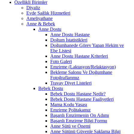
Özellikli Birimler
Diyaliz
Evde Sağlık Hizmetleri
Ameliyathane
Anne & Bebek
Anne Dostu
Anne Dostu Hastane
Doğum İstatistikleri
Doğumhanede Görev Yapan Hekim ve
Ebe Listesi
Anne Dostu Hastane Kriterleri
Foto Galeri
Emzirme (Laktasyon/Relaktasyon)
Bekleme Salonu Ve Doğumhane
Fotoğraflarımız
Travay Diyet Listeleri
Bebek Dostu
Bebek Dostu Hastane Nedir?
Bebek Dostu Hastane Faaliyetleri
Mama Kodu Yasası
Emzirme Politakamız
Başarılı Emzirmenin On Adımı
Başarılı Emzirme Bilgi Formu
Anne Sütü ve Önemi
Anne Sütünü Güvenle Saklama Bilgi