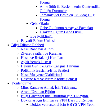
Formu
Anne Sütü ile Beslenmenin Kontrendike
Olduğu Durumlar
Tamamlayıcı Besinler(Ek Gıda) Bilgi
Formu
Gebe Okulu
Gebe Okulunun Amaç ve Faydaları
Uzaktan Eğitim Gebe Okulu
Ebe Polikliniği
Palyatif Bakım Ünitesi
Bilgi Edinme Rehberi
Nasıl Randevu Alırım
Ziyaret Saatleri ve Kuralları
Hasta ve Refakatçi Kuralları
Aylık Yemek Listesi
Hekim Günlük/Aylık Çalışma Takvimi
Poliklinik Başlama/Bitiş Saatleri
Nasıl Muayene Olabilirim ?
Hastane Kat ve Birim Krokisi Şeması
Yönlendirme
Mhrs Randevu Almak İçin Tıklayınız
Artvin Uzaktan Eğitim
Bilgi Güvenliği İhlal Bildirimi İçin Tıklayınız
Doktorlar İçin E-İmza ve VPN Başvuru Rehberi
Doktor ve Personel İçin HBYS VPN Yetki