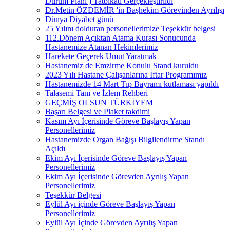
Durum Planı ) Tatbikatı Gerçekleştirildi
Dr.Metin ÖZDEMİR 'in Başhekim Görevinden Ayrılışı
Dünya Diyabet günü
25 Yılını dolduran personellerimize Teşekkür belgesi
112.Dönem Açıktan Atama Kurası Sonucunda
Hastanemize Atanan Hekimlerimiz
Harekete Geçerek Umut Yaratmak
Hastanemiz de Emzirme Konulu Stand kuruldu
2023 Yılı Hastane Çalışanlarına İftar Programımız
Hastanemizde 14 Mart Tıp Bayramı kutlaması yapıldı
Talasemi Tanı ve İzlem Rehberi
GEÇMİŞ OLSUN TÜRKİYEM
Başarı Belgesi ve Plaket takdimi
Kasım Ayı İçerisinde Göreve Başlayış Yapan
Personellerimiz
Hastanemizde Organ Bağışı Bilgilendirme Standı
Açıldı
Ekim Ayı İçerisinde Göreve Başlayış Yapan
Personellerimiz
Ekim Ayı İçerisinde Görevden Ayrılış Yapan
Personellerimiz
Teşekkür Belgesi
Eylül Ayı içinde Göreve Başlayış Yapan
Personellerimiz
Eylül Ayı İçinde Görevden Ayrılış Yapan