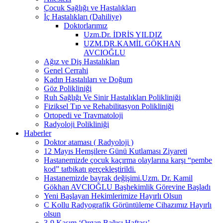
Çocuk Sağlığı ve Hastalıkları
İç Hastalıkları (Dahiliye)
Doktorlarımız
Uzm.Dr. İDRİS YILDIZ
UZM.DR.KAMİL GÖKHAN
AVCIOĞLU
Ağız ve Diş Hastalıkları
Genel Cerrahi
Kadın Hastalıları ve Doğum
Göz Polikliniği
Ruh Sağlığı Ve Sinir Hastalıkları Polikliniği
Fiziksel Tıp ve Rehabilitasyon Polikliniği
Ortopedi ve Travmatoloji
Radyoloji Polikliniği
Haberler
Doktor ataması ( Radyoloji )
12 Mayıs Hemşilere Günü Kutlaması Ziyareti
Hastanemizde çocuk kaçırma olaylarına karşı “pembe
kod” tatbikatı gerçekleştirildi.
Hastanemizde bayrak değişimi.Uzm. Dr. Kamil
Gökhan AVCIOĞLU Başhekimlik Görevine Başladı
Yeni Başlayan Hekimlerimize Hayırlı Olsun
C Kollu Radyografik Görüntüleme Cihazımız Hayırlı
olsun
3-9 Kasım ‘Organ Bağışı Haftası’