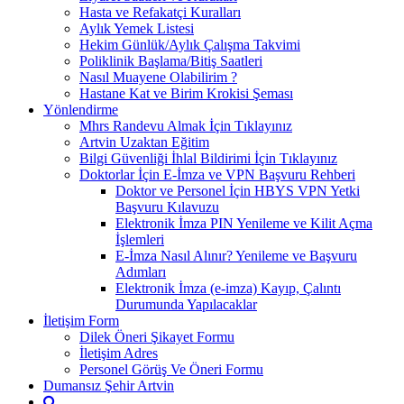
Hasta ve Refakatçi Kuralları
Aylık Yemek Listesi
Hekim Günlük/Aylık Çalışma Takvimi
Poliklinik Başlama/Bitiş Saatleri
Nasıl Muayene Olabilirim ?
Hastane Kat ve Birim Krokisi Şeması
Yönlendirme
Mhrs Randevu Almak İçin Tıklayınız
Artvin Uzaktan Eğitim
Bilgi Güvenliği İhlal Bildirimi İçin Tıklayınız
Doktorlar İçin E-İmza ve VPN Başvuru Rehberi
Doktor ve Personel İçin HBYS VPN Yetki
Başvuru Kılavuzu
Elektronik İmza PIN Yenileme ve Kilit Açma
İşlemleri
E-İmza Nasıl Alınır? Yenileme ve Başvuru
Adımları
Elektronik İmza (e-imza) Kayıp, Çalıntı
Durumunda Yapılacaklar
İletişim Form
Dilek Öneri Şikayet Formu
İletişim Adres
Personel Görüş Ve Öneri Formu
Dumansız Şehir Artvin