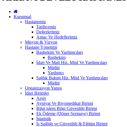
Kurumsal
Hastanemiz
Tarihçemiz
Değerlerimiz
Amaç Ve Hedeflerimiz
Misyon & Vizyon
Hastane Yönetimi
Başhekim Ve Yardımcıları
Başhekim
İdari Ve Mali Hiz. Müd Ve Yardımcıları
Müdür
Yardımcı
Sağlık Bakım Hiz. Müd Ve Yardımcıları
Müdür
Organizasyon Yapısı
İdari Birimler
Arşiv
Ayniyat Ve Biyomedikal Birimi
Bilgi işlem Bilgi Güvenliği Birimi
Ek Ödeme (Döner Sermaye) Birimi
İstatistik
İş Sağlığı ve Güvenliği & Eğitim Birimi