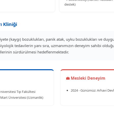
destek)
ı Kliniği
yete (kaygı) bozuklukları, panik atak, uyku bozuklukları ve duyg
Biyolojik tedavilerin yanı sıra, uzmanımızın deneyim sahibi olduğ
hallerinin sürdürülmesi hedeflenmektedir.
💼 Mesleki Deneyim
2024 - Günümüz: Arhavi Devl
iversitesi Tıp Fakültesi
 Mart Üniversitesi (Uzmanlık)