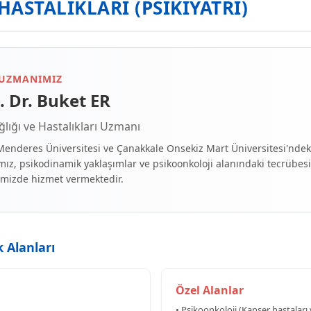
HASTALIKLARI (PSİKİYATRİ)
 UZMANIMIZ
 Dr. Buket ER
lığı ve Hastalıkları Uzmanı
enderes Üniversitesi ve Çanakkale Onsekiz Mart Üniversitesi'ndek
ız, psikodinamik yaklaşımlar ve psikoonkoloji alanındaki tecrübes
mizde hizmet vermektedir.
k Alanları
Özel Alanlar
• Psikoonkoloji (Kanser hastaları 