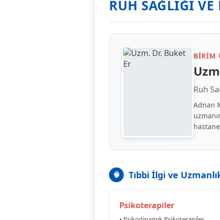
RUH SAĞLIĞI VE 
BIRIM
Uzm.
Ruh Sağ
Adnan M
uzmanım
hastane
Tıbbi İlgi ve Uzmanlı
🧠
Psikoterapiler
• Psikodinamik Psikoterapiler