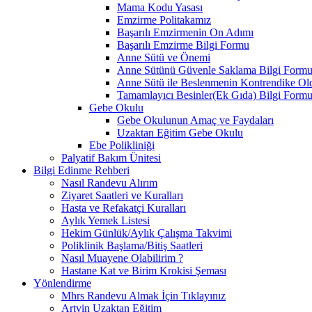
Mama Kodu Yasası
Emzirme Politakamız
Başarılı Emzirmenin On Adımı
Başarılı Emzirme Bilgi Formu
Anne Sütü ve Önemi
Anne Sütünü Güvenle Saklama Bilgi Form
Anne Sütü ile Beslenmenin Kontrendike O
Tamamlayıcı Besinler(Ek Gıda) Bilgi Form
Gebe Okulu
Gebe Okulunun Amaç ve Faydaları
Uzaktan Eğitim Gebe Okulu
Ebe Polikliniği
Palyatif Bakım Ünitesi
Bilgi Edinme Rehberi
Nasıl Randevu Alırım
Ziyaret Saatleri ve Kuralları
Hasta ve Refakatçi Kuralları
Aylık Yemek Listesi
Hekim Günlük/Aylık Çalışma Takvimi
Poliklinik Başlama/Bitiş Saatleri
Nasıl Muayene Olabilirim ?
Hastane Kat ve Birim Krokisi Şeması
Yönlendirme
Mhrs Randevu Almak İçin Tıklayınız
Artvin Uzaktan Eğitim