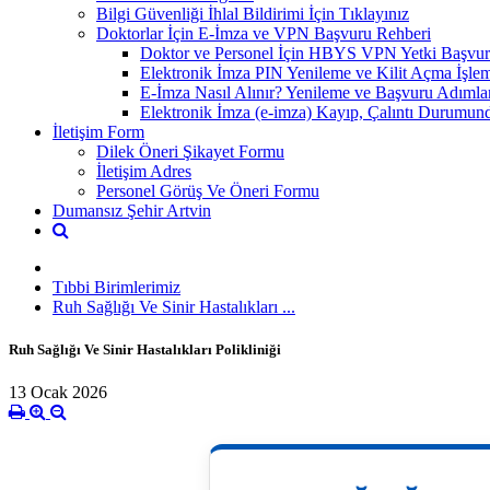
Bilgi Güvenliği İhlal Bildirimi İçin Tıklayınız
Doktorlar İçin E-İmza ve VPN Başvuru Rehberi
Doktor ve Personel İçin HBYS VPN Yetki Başvur
Elektronik İmza PIN Yenileme ve Kilit Açma İşlem
E-İmza Nasıl Alınır? Yenileme ve Başvuru Adımla
Elektronik İmza (e-imza) Kayıp, Çalıntı Durumund
İletişim Form
Dilek Öneri Şikayet Formu
İletişim Adres
Personel Görüş Ve Öneri Formu
Dumansız Şehir Artvin
Tıbbi Birimlerimiz
Ruh Sağlığı Ve Sinir Hastalıkları ...
Ruh Sağlığı Ve Sinir Hastalıkları Polikliniği
13 Ocak 2026