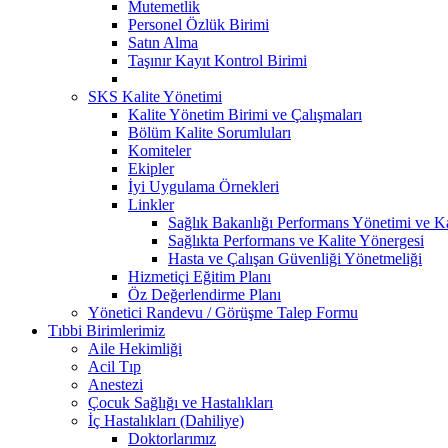
Mutemetlik
Personel Özlük Birimi
Satın Alma
Taşınır Kayıt Kontrol Birimi
SKS Kalite Yönetimi
Kalite Yönetim Birimi ve Çalışmaları
Bölüm Kalite Sorumluları
Komiteler
Ekipler
İyi Uygulama Örnekleri
Linkler
Sağlık Bakanlığı Performans Yönetimi ve Ka
Sağlıkta Performans ve Kalite Yönergesi
Hasta ve Çalışan Güvenliği Yönetmeliği
Hizmetiçi Eğitim Planı
Öz Değerlendirme Planı
Yönetici Randevu / Görüşme Talep Formu
Tıbbi Birimlerimiz
Aile Hekimliği
Acil Tıp
Anestezi
Çocuk Sağlığı ve Hastalıkları
İç Hastalıkları (Dahiliye)
Doktorlarımız