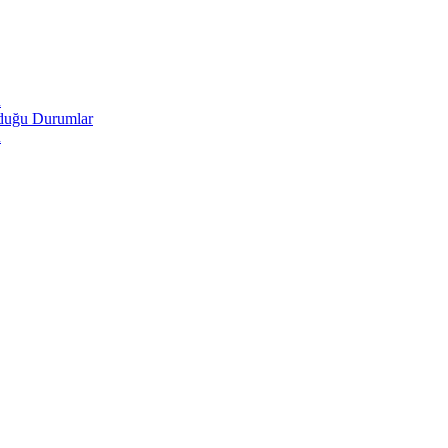
u
lduğu Durumlar
u