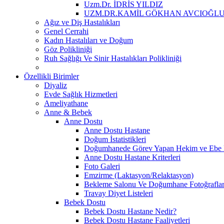
Uzm.Dr. İDRİS YILDIZ
UZM.DR.KAMİL GÖKHAN AVCIOĞL
Ağız ve Diş Hastalıkları
Genel Cerrahi
Kadın Hastalıları ve Doğum
Göz Polikliniği
Ruh Sağlığı Ve Sinir Hastalıkları Polikliniği
Özellikli Birimler
Diyaliz
Evde Sağlık Hizmetleri
Ameliyathane
Anne & Bebek
Anne Dostu
Anne Dostu Hastane
Doğum İstatistikleri
Doğumhanede Görev Yapan Hekim ve Ebe L
Anne Dostu Hastane Kriterleri
Foto Galeri
Emzirme (Laktasyon/Relaktasyon)
Bekleme Salonu Ve Doğumhane Fotoğraflar
Travay Diyet Listeleri
Bebek Dostu
Bebek Dostu Hastane Nedir?
Bebek Dostu Hastane Faaliyetleri