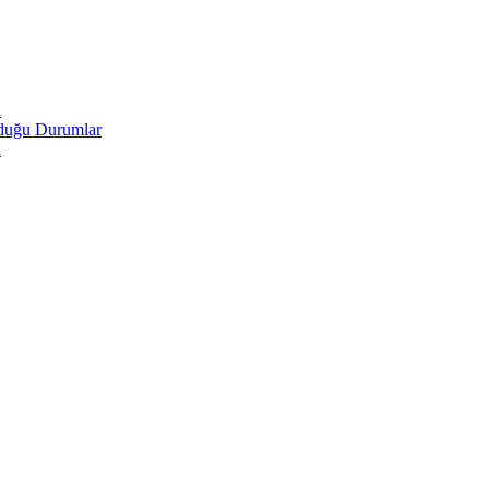
u
lduğu Durumlar
u