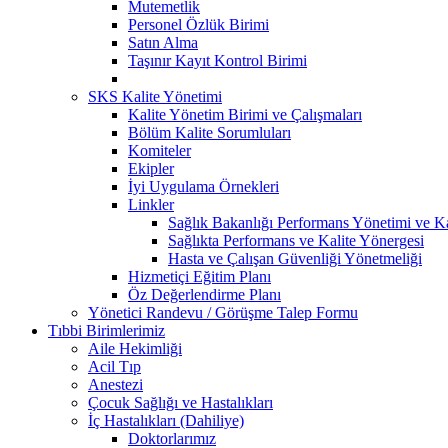
Mutemetlik
Personel Özlük Birimi
Satın Alma
Taşınır Kayıt Kontrol Birimi
SKS Kalite Yönetimi
Kalite Yönetim Birimi ve Çalışmaları
Bölüm Kalite Sorumluları
Komiteler
Ekipler
İyi Uygulama Örnekleri
Linkler
Sağlık Bakanlığı Performans Yönetimi ve Ka
Sağlıkta Performans ve Kalite Yönergesi
Hasta ve Çalışan Güvenliği Yönetmeliği
Hizmetiçi Eğitim Planı
Öz Değerlendirme Planı
Yönetici Randevu / Görüşme Talep Formu
Tıbbi Birimlerimiz
Aile Hekimliği
Acil Tıp
Anestezi
Çocuk Sağlığı ve Hastalıkları
İç Hastalıkları (Dahiliye)
Doktorlarımız