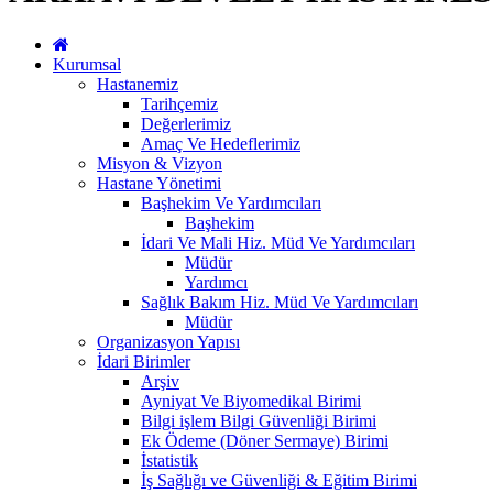
Kurumsal
Hastanemiz
Tarihçemiz
Değerlerimiz
Amaç Ve Hedeflerimiz
Misyon & Vizyon
Hastane Yönetimi
Başhekim Ve Yardımcıları
Başhekim
İdari Ve Mali Hiz. Müd Ve Yardımcıları
Müdür
Yardımcı
Sağlık Bakım Hiz. Müd Ve Yardımcıları
Müdür
Organizasyon Yapısı
İdari Birimler
Arşiv
Ayniyat Ve Biyomedikal Birimi
Bilgi işlem Bilgi Güvenliği Birimi
Ek Ödeme (Döner Sermaye) Birimi
İstatistik
İş Sağlığı ve Güvenliği & Eğitim Birimi