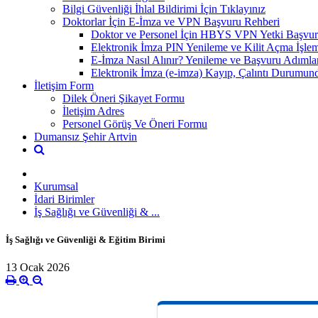
Bilgi Güvenliği İhlal Bildirimi İçin Tıklayınız
Doktorlar İçin E-İmza ve VPN Başvuru Rehberi
Doktor ve Personel İçin HBYS VPN Yetki Başvur
Elektronik İmza PIN Yenileme ve Kilit Açma İşlem
E-İmza Nasıl Alınır? Yenileme ve Başvuru Adımla
Elektronik İmza (e-imza) Kayıp, Çalıntı Durumund
İletişim Form
Dilek Öneri Şikayet Formu
İletişim Adres
Personel Görüş Ve Öneri Formu
Dumansız Şehir Artvin
Kurumsal
İdari Birimler
İş Sağlığı ve Güvenliği & ...
İş Sağlığı ve Güvenliği & Eğitim Birimi
13 Ocak 2026