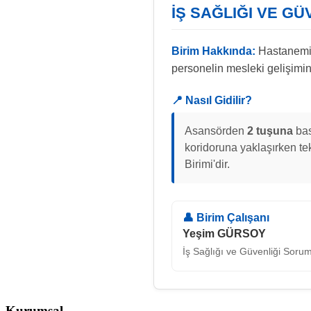
İŞ SAĞLIĞI VE GÜV
Birim Hakkında:
Hastanemiz 
personelin mesleki gelişimin
📍 Nasıl Gidilir?
Asansörden
2 tuşuna
bas
koridoruna yaklaşırken te
Birimi'dir.
👤 Birim Çalışanı
Yeşim GÜRSOY
İş Sağlığı ve Güvenliği Soru
Kurumsal