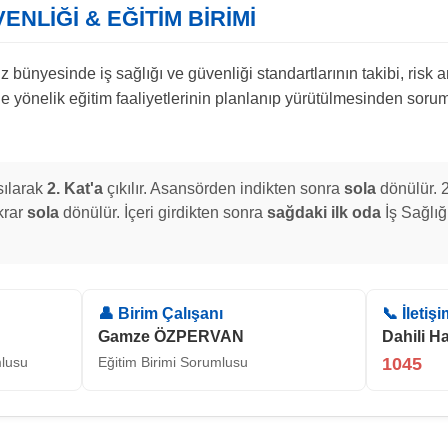
ENLİĞİ & EĞİTİM BİRİMİ
bünyesinde iş sağlığı ve güvenliği standartlarının takibi, risk a
e yönelik eğitim faaliyetlerinin planlanıp yürütülmesinden soruml
ılarak
2. Kat'a
çıkılır. Asansörden indikten sonra
sola
dönülür. 
krar
sola
dönülür. İçeri girdikten sonra
sağdaki ilk oda
İş Sağlığ
👤 Birim Çalışanı
📞 İletiş
Gamze ÖZPERVAN
Dahili Ha
mlusu
Eğitim Birimi Sorumlusu
1045