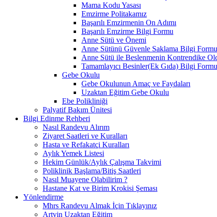
Mama Kodu Yasası
Emzirme Politakamız
Başarılı Emzirmenin On Adımı
Başarılı Emzirme Bilgi Formu
Anne Sütü ve Önemi
Anne Sütünü Güvenle Saklama Bilgi Form
Anne Sütü ile Beslenmenin Kontrendike O
Tamamlayıcı Besinler(Ek Gıda) Bilgi Form
Gebe Okulu
Gebe Okulunun Amaç ve Faydaları
Uzaktan Eğitim Gebe Okulu
Ebe Polikliniği
Palyatif Bakım Ünitesi
Bilgi Edinme Rehberi
Nasıl Randevu Alırım
Ziyaret Saatleri ve Kuralları
Hasta ve Refakatçi Kuralları
Aylık Yemek Listesi
Hekim Günlük/Aylık Çalışma Takvimi
Poliklinik Başlama/Bitiş Saatleri
Nasıl Muayene Olabilirim ?
Hastane Kat ve Birim Krokisi Şeması
Yönlendirme
Mhrs Randevu Almak İçin Tıklayınız
Artvin Uzaktan Eğitim