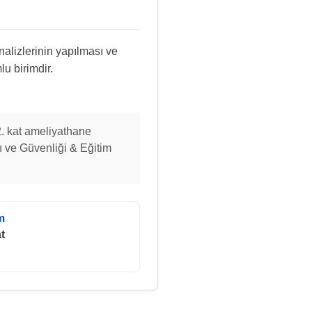
nalizlerinin yapılması ve
u birimdir.
2. kat ameliyathane
ı ve Güvenliği & Eğitim
im
t