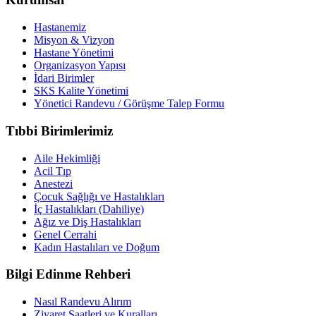
Hastanemiz
Misyon & Vizyon
Hastane Yönetimi
Organizasyon Yapısı
İdari Birimler
SKS Kalite Yönetimi
Yönetici Randevu / Görüşme Talep Formu
Tıbbi Birimlerimiz
Aile Hekimliği
Acil Tıp
Anestezi
Çocuk Sağlığı ve Hastalıkları
İç Hastalıkları (Dahiliye)
Ağız ve Diş Hastalıkları
Genel Cerrahi
Kadın Hastalıları ve Doğum
Bilgi Edinme Rehberi
Nasıl Randevu Alırım
Ziyaret Saatleri ve Kuralları