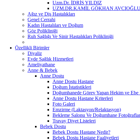
Uzm.Dr. İDRİS YILDIZ
UZM.DR.KAMİL GÖKHAN AVCIOĞL
Ağız ve Diş Hastalıkları
Genel Cerrahi
Kadın Hastalıları ve Doğum
Göz Polikliniği
Ruh Sağlığı Ve Sinir Hastalıkları Polikliniği
Özellikli Birimler
Diyaliz
Evde Sağlık Hizmetleri
Ameliyathane
Anne & Bebek
Anne Dostu
Anne Dostu Hastane
Doğum İstatistikleri
Doğumhanede Görev Yapan Hekim ve Ebe L
Anne Dostu Hastane Kriterleri
Foto Galeri
Emzirme (Laktasyon/Relaktasyon)
Bekleme Salonu Ve Doğumhane Fotoğraflar
Travay Diyet Listeleri
Bebek Dostu
Bebek Dostu Hastane Nedir?
Bebek Dostu Hastane Faaliyetleri