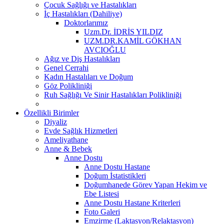
Çocuk Sağlığı ve Hastalıkları
İç Hastalıkları (Dahiliye)
Doktorlarımız
Uzm.Dr. İDRİS YILDIZ
UZM.DR.KAMİL GÖKHAN
AVCIOĞLU
Ağız ve Diş Hastalıkları
Genel Cerrahi
Kadın Hastalıları ve Doğum
Göz Polikliniği
Ruh Sağlığı Ve Sinir Hastalıkları Polikliniği
Özellikli Birimler
Diyaliz
Evde Sağlık Hizmetleri
Ameliyathane
Anne & Bebek
Anne Dostu
Anne Dostu Hastane
Doğum İstatistikleri
Doğumhanede Görev Yapan Hekim ve
Ebe Listesi
Anne Dostu Hastane Kriterleri
Foto Galeri
Emzirme (Laktasyon/Relaktasyon)