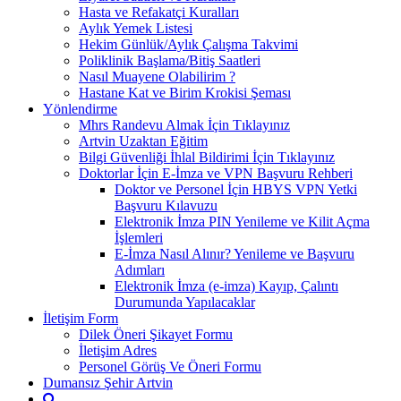
Hasta ve Refakatçi Kuralları
Aylık Yemek Listesi
Hekim Günlük/Aylık Çalışma Takvimi
Poliklinik Başlama/Bitiş Saatleri
Nasıl Muayene Olabilirim ?
Hastane Kat ve Birim Krokisi Şeması
Yönlendirme
Mhrs Randevu Almak İçin Tıklayınız
Artvin Uzaktan Eğitim
Bilgi Güvenliği İhlal Bildirimi İçin Tıklayınız
Doktorlar İçin E-İmza ve VPN Başvuru Rehberi
Doktor ve Personel İçin HBYS VPN Yetki
Başvuru Kılavuzu
Elektronik İmza PIN Yenileme ve Kilit Açma
İşlemleri
E-İmza Nasıl Alınır? Yenileme ve Başvuru
Adımları
Elektronik İmza (e-imza) Kayıp, Çalıntı
Durumunda Yapılacaklar
İletişim Form
Dilek Öneri Şikayet Formu
İletişim Adres
Personel Görüş Ve Öneri Formu
Dumansız Şehir Artvin