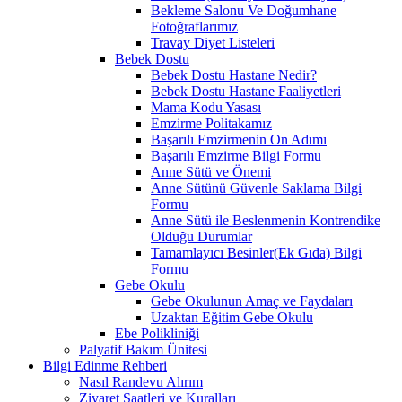
Bekleme Salonu Ve Doğumhane
Fotoğraflarımız
Travay Diyet Listeleri
Bebek Dostu
Bebek Dostu Hastane Nedir?
Bebek Dostu Hastane Faaliyetleri
Mama Kodu Yasası
Emzirme Politakamız
Başarılı Emzirmenin On Adımı
Başarılı Emzirme Bilgi Formu
Anne Sütü ve Önemi
Anne Sütünü Güvenle Saklama Bilgi
Formu
Anne Sütü ile Beslenmenin Kontrendike
Olduğu Durumlar
Tamamlayıcı Besinler(Ek Gıda) Bilgi
Formu
Gebe Okulu
Gebe Okulunun Amaç ve Faydaları
Uzaktan Eğitim Gebe Okulu
Ebe Polikliniği
Palyatif Bakım Ünitesi
Bilgi Edinme Rehberi
Nasıl Randevu Alırım
Ziyaret Saatleri ve Kuralları