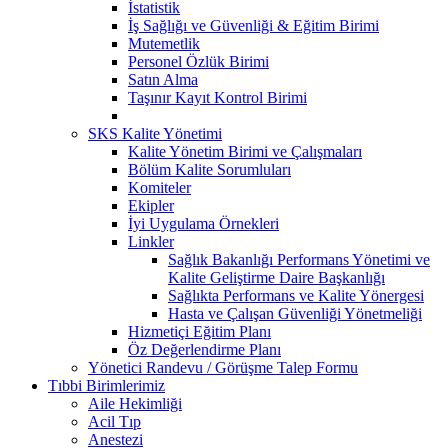
İstatistik
İş Sağlığı ve Güvenliği & Eğitim Birimi
Mutemetlik
Personel Özlük Birimi
Satın Alma
Taşınır Kayıt Kontrol Birimi
SKS Kalite Yönetimi
Kalite Yönetim Birimi ve Çalışmaları
Bölüm Kalite Sorumluları
Komiteler
Ekipler
İyi Uygulama Örnekleri
Linkler
Sağlık Bakanlığı Performans Yönetimi ve
Kalite Geliştirme Daire Başkanlığı
Sağlıkta Performans ve Kalite Yönergesi
Hasta ve Çalışan Güvenliği Yönetmeliği
Hizmetiçi Eğitim Planı
Öz Değerlendirme Planı
Yönetici Randevu / Görüşme Talep Formu
Tıbbi Birimlerimiz
Aile Hekimliği
Acil Tıp
Anestezi