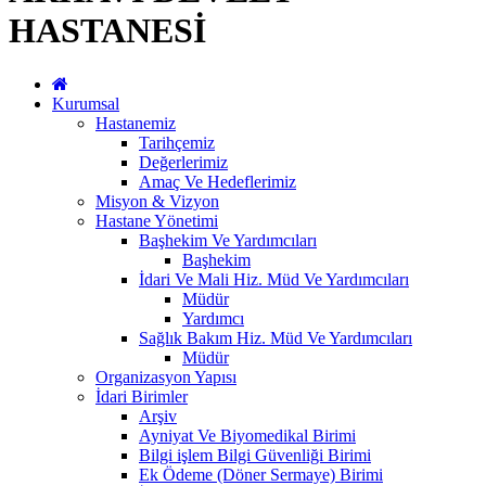
HASTANESİ
Kurumsal
Hastanemiz
Tarihçemiz
Değerlerimiz
Amaç Ve Hedeflerimiz
Misyon & Vizyon
Hastane Yönetimi
Başhekim Ve Yardımcıları
Başhekim
İdari Ve Mali Hiz. Müd Ve Yardımcıları
Müdür
Yardımcı
Sağlık Bakım Hiz. Müd Ve Yardımcıları
Müdür
Organizasyon Yapısı
İdari Birimler
Arşiv
Ayniyat Ve Biyomedikal Birimi
Bilgi işlem Bilgi Güvenliği Birimi
Ek Ödeme (Döner Sermaye) Birimi