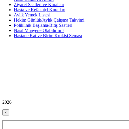
Ziyaret Saatleri ve Kuralları
Hasta ve Refakatçi Kuralları
Aylık Yemek Listesi
Hekim Günlük/Aylık Çalışma Takvimi
Poliklinik Başlama/Bitiş Saatleri
Nasıl Muayene Olabilirim ?
Hastane Kat ve Birim Krokisi Şeması
2026
×