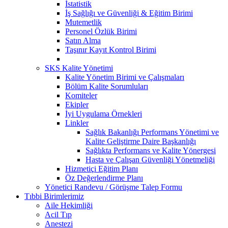
İstatistik
İş Sağlığı ve Güvenliği & Eğitim Birimi
Mutemetlik
Personel Özlük Birimi
Satın Alma
Taşınır Kayıt Kontrol Birimi
SKS Kalite Yönetimi
Kalite Yönetim Birimi ve Çalışmaları
Bölüm Kalite Sorumluları
Komiteler
Ekipler
İyi Uygulama Örnekleri
Linkler
Sağlık Bakanlığı Performans Yönetimi ve
Kalite Geliştirme Daire Başkanlığı
Sağlıkta Performans ve Kalite Yönergesi
Hasta ve Çalışan Güvenliği Yönetmeliği
Hizmetiçi Eğitim Planı
Öz Değerlendirme Planı
Yönetici Randevu / Görüşme Talep Formu
Tıbbi Birimlerimiz
Aile Hekimliği
Acil Tıp
Anestezi