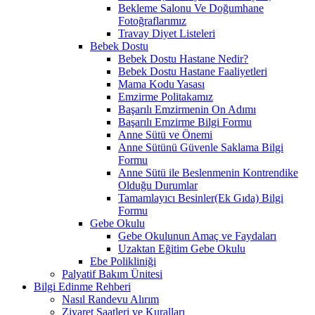
Bekleme Salonu Ve Doğumhane
Fotoğraflarımız
Travay Diyet Listeleri
Bebek Dostu
Bebek Dostu Hastane Nedir?
Bebek Dostu Hastane Faaliyetleri
Mama Kodu Yasası
Emzirme Politakamız
Başarılı Emzirmenin On Adımı
Başarılı Emzirme Bilgi Formu
Anne Sütü ve Önemi
Anne Sütünü Güvenle Saklama Bilgi
Formu
Anne Sütü ile Beslenmenin Kontrendike
Olduğu Durumlar
Tamamlayıcı Besinler(Ek Gıda) Bilgi
Formu
Gebe Okulu
Gebe Okulunun Amaç ve Faydaları
Uzaktan Eğitim Gebe Okulu
Ebe Polikliniği
Palyatif Bakım Ünitesi
Bilgi Edinme Rehberi
Nasıl Randevu Alırım
Ziyaret Saatleri ve Kuralları