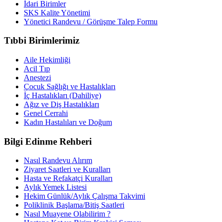
İdari Birimler
SKS Kalite Yönetimi
Yönetici Randevu / Görüşme Talep Formu
Tıbbi Birimlerimiz
Aile Hekimliği
Acil Tıp
Anestezi
Çocuk Sağlığı ve Hastalıkları
İç Hastalıkları (Dahiliye)
Ağız ve Diş Hastalıkları
Genel Cerrahi
Kadın Hastalıları ve Doğum
Bilgi Edinme Rehberi
Nasıl Randevu Alırım
Ziyaret Saatleri ve Kuralları
Hasta ve Refakatçi Kuralları
Aylık Yemek Listesi
Hekim Günlük/Aylık Çalışma Takvimi
Poliklinik Başlama/Bitiş Saatleri
Nasıl Muayene Olabilirim ?