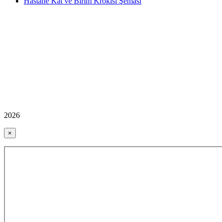
Hastane Kat ve Birim Krokisi Şeması
2026
×