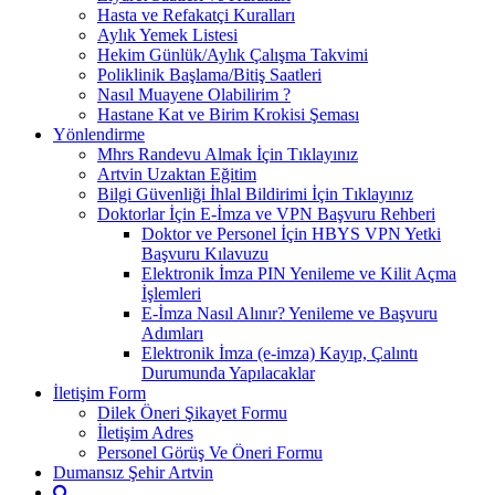
Hasta ve Refakatçi Kuralları
Aylık Yemek Listesi
Hekim Günlük/Aylık Çalışma Takvimi
Poliklinik Başlama/Bitiş Saatleri
Nasıl Muayene Olabilirim ?
Hastane Kat ve Birim Krokisi Şeması
Yönlendirme
Mhrs Randevu Almak İçin Tıklayınız
Artvin Uzaktan Eğitim
Bilgi Güvenliği İhlal Bildirimi İçin Tıklayınız
Doktorlar İçin E-İmza ve VPN Başvuru Rehberi
Doktor ve Personel İçin HBYS VPN Yetki
Başvuru Kılavuzu
Elektronik İmza PIN Yenileme ve Kilit Açma
İşlemleri
E-İmza Nasıl Alınır? Yenileme ve Başvuru
Adımları
Elektronik İmza (e-imza) Kayıp, Çalıntı
Durumunda Yapılacaklar
İletişim Form
Dilek Öneri Şikayet Formu
İletişim Adres
Personel Görüş Ve Öneri Formu
Dumansız Şehir Artvin