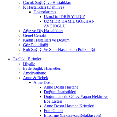
Çocuk Sağlığı ve Hastalıkları
İç Hastalıkları (Dahiliye)
Doktorlarımız
Uzm.Dr. İDRİS YILDIZ
UZM.DR.KAMİL GÖKHAN
AVCIOĞLU
Ağız ve Diş Hastalıkları
Genel Cerrahi
Kadın Hastalıları ve Doğum
Göz Polikliniği
Ruh Sağlığı Ve Sinir Hastalıkları Polikliniği
Özellikli Birimler
Diyaliz
Evde Sağlık Hizmetleri
Ameliyathane
Anne & Bebek
Anne Dostu
Anne Dostu Hastane
Doğum İstatistikleri
Doğumhanede Görev Yapan Hekim ve
Ebe Listesi
Anne Dostu Hastane Kriterleri
Foto Galeri
Emzirme (Laktasyon/Relaktasyon)