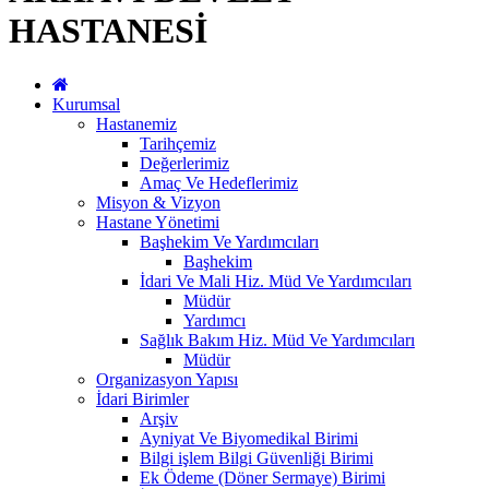
HASTANESİ
Kurumsal
Hastanemiz
Tarihçemiz
Değerlerimiz
Amaç Ve Hedeflerimiz
Misyon & Vizyon
Hastane Yönetimi
Başhekim Ve Yardımcıları
Başhekim
İdari Ve Mali Hiz. Müd Ve Yardımcıları
Müdür
Yardımcı
Sağlık Bakım Hiz. Müd Ve Yardımcıları
Müdür
Organizasyon Yapısı
İdari Birimler
Arşiv
Ayniyat Ve Biyomedikal Birimi
Bilgi işlem Bilgi Güvenliği Birimi
Ek Ödeme (Döner Sermaye) Birimi