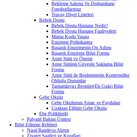
Bekleme Salonu Ve Doğumhane
Fotoğraflarımız
Travay Diyet Listeleri
Bebek Dostu
Bebek Dostu Hastane Nedir?
Bebek Dostu Hastane Faaliyetleri
Mama Kodu Yasası
Emzirme Politakamız
Başarılı Emzirmenin On Adımı
Başarılı Emzirme Bilgi Formu
Anne Sütü ve Önemi
Anne Sütünü Güvenle Saklama Bilgi
Formu
Anne Sütü ile Beslenmenin Kontrendike
Olduğu Durumlar
Tamamlayıcı Besinler(Ek Gıda) Bilgi
Formu
Gebe Okulu
Gebe Okulunun Amaç ve Faydaları
Uzaktan Eğitim Gebe Okulu
Ebe Polikliniği
Palyatif Bakım Ünitesi
Bilgi Edinme Rehberi
Nasıl Randevu Alırım
Ziyaret Saatleri ve Kuralları