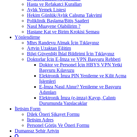
Hasta ve Refakatçi Kuralları
Aylık Yemek Listesi
Hekim Günlük/Aylık Çalışma Takvimi
Poliklinik Başlama/Bitiş Saatleri
Nasıl Muayene Olabilirim ?
Hastane Kat ve Birim Krokisi Şeması
Yönlendirme
Mhrs Randevu Almak İçin Tıklayınız
Artvin Uzaktan Eğitim
Bilgi Güvenliği İhlal Bildirimi İçin Tıklayınız
Doktorlar İçin E-İmza ve VPN Başvuru Rehberi
Doktor ve Personel İçin HBYS VPN Yetki
Başvuru Kılavuzu
Elektronik İmza PIN Yenileme ve Kilit Açma
İşlemleri
E-İmza Nasıl Alınır? Yenileme ve Başvuru
Adımları
Elektronik İmza (e-imza) Kayıp, Çalıntı
Durumunda Yapılacaklar
İletişim Form
Dilek Öneri Şikayet Formu
İletişim Adres
Personel Görüş Ve Öneri Formu
Dumansız Şehir Artvin