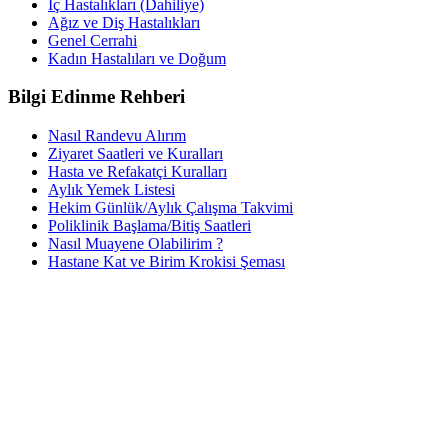
İç Hastalıkları (Dahiliye)
Ağız ve Diş Hastalıkları
Genel Cerrahi
Kadın Hastalıları ve Doğum
Bilgi Edinme Rehberi
Nasıl Randevu Alırım
Ziyaret Saatleri ve Kuralları
Hasta ve Refakatçi Kuralları
Aylık Yemek Listesi
Hekim Günlük/Aylık Çalışma Takvimi
Poliklinik Başlama/Bitiş Saatleri
Nasıl Muayene Olabilirim ?
Hastane Kat ve Birim Krokisi Şeması