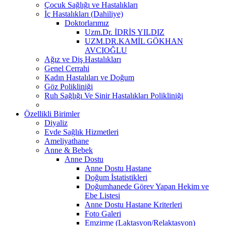
Çocuk Sağlığı ve Hastalıkları
İç Hastalıkları (Dahiliye)
Doktorlarımız
Uzm.Dr. İDRİS YILDIZ
UZM.DR.KAMİL GÖKHAN
AVCIOĞLU
Ağız ve Diş Hastalıkları
Genel Cerrahi
Kadın Hastalıları ve Doğum
Göz Polikliniği
Ruh Sağlığı Ve Sinir Hastalıkları Polikliniği
Özellikli Birimler
Diyaliz
Evde Sağlık Hizmetleri
Ameliyathane
Anne & Bebek
Anne Dostu
Anne Dostu Hastane
Doğum İstatistikleri
Doğumhanede Görev Yapan Hekim ve
Ebe Listesi
Anne Dostu Hastane Kriterleri
Foto Galeri
Emzirme (Laktasyon/Relaktasyon)