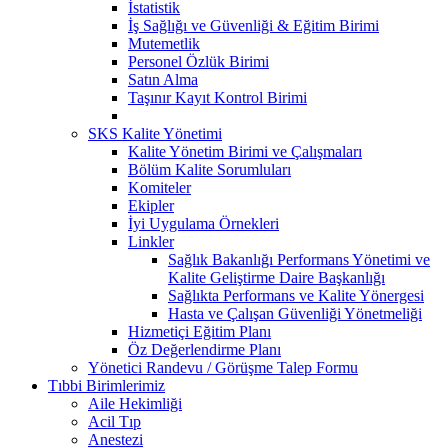
İstatistik
İş Sağlığı ve Güvenliği & Eğitim Birimi
Mutemetlik
Personel Özlük Birimi
Satın Alma
Taşınır Kayıt Kontrol Birimi
SKS Kalite Yönetimi
Kalite Yönetim Birimi ve Çalışmaları
Bölüm Kalite Sorumluları
Komiteler
Ekipler
İyi Uygulama Örnekleri
Linkler
Sağlık Bakanlığı Performans Yönetimi ve
Kalite Geliştirme Daire Başkanlığı
Sağlıkta Performans ve Kalite Yönergesi
Hasta ve Çalışan Güvenliği Yönetmeliği
Hizmetiçi Eğitim Planı
Öz Değerlendirme Planı
Yönetici Randevu / Görüşme Talep Formu
Tıbbi Birimlerimiz
Aile Hekimliği
Acil Tıp
Anestezi