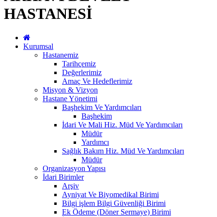
HASTANESİ
Kurumsal
Hastanemiz
Tarihçemiz
Değerlerimiz
Amaç Ve Hedeflerimiz
Misyon & Vizyon
Hastane Yönetimi
Başhekim Ve Yardımcıları
Başhekim
İdari Ve Mali Hiz. Müd Ve Yardımcıları
Müdür
Yardımcı
Sağlık Bakım Hiz. Müd Ve Yardımcıları
Müdür
Organizasyon Yapısı
İdari Birimler
Arşiv
Ayniyat Ve Biyomedikal Birimi
Bilgi işlem Bilgi Güvenliği Birimi
Ek Ödeme (Döner Sermaye) Birimi