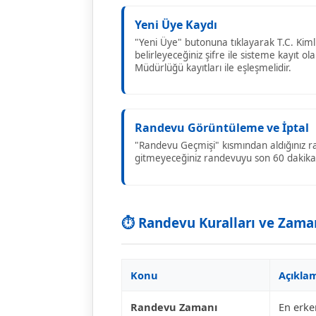
Yeni Üye Kaydı
"Yeni Üye" butonuna tıklayarak T.C. Kim
belirleyeceğiniz şifre ile sisteme kayıt olab
Müdürlüğü kayıtları ile eşleşmelidir.
Randevu Görüntüleme ve İptal
"Randevu Geçmişi" kısmından aldığınız ra
gitmeyeceğiniz randevuyu son 60 dakikaya
⏱️ Randevu Kuralları ve Zam
Konu
Açıkla
Randevu Zamanı
En erke