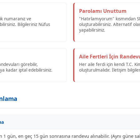
Parolamı Unuttum
lik numaranız ve
"Hatırlamıyorum" kısmından SM
ilirsiniz. Bilgileriniz Nüfus
oluşturabilirsiniz. Alternatif ol
yapabilirsiniz.
Aile Fertleri İçin Randev
ndevuları görebilir,
Her aile ferdi için kendi T.C. 
 kadar iptal edebilirsiniz.
oluşturulmalıdır. İletişim bilgile
anlama
ma
n 1 gün, en geç 15 gün sonrasına randevu alınabilir. (Aynı güne sab