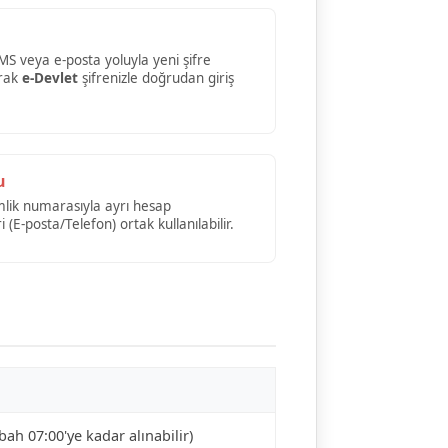
S veya e-posta yoluyla yeni şifre
arak
e-Devlet
şifrenizle doğrudan giriş
u
Kimlik numarasıyla ayrı hesap
ri (E-posta/Telefon) ortak kullanılabilir.
ah 07:00'ye kadar alınabilir)