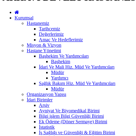
Kurumsal
Hastanemiz
Tarihçemiz
Değerlerimiz
Amaç Ve Hedeflerimiz
Misyon & Vizyon
Hastane Yönetimi
Başhekim Ve Yardımcıları
Başhekim
İdari Ve Mali Hiz. Müd Ve Yardımcıları
Müdür
Yardımcı
Sağlık Bakım Hiz. Müd Ve Yardımcıları
Müdür
Organizasyon Yapısı
İdari Birimler
Arşiv
Ayniyat Ve Biyomedikal Birimi
Bilgi işlem Bilgi Güvenliği Birimi
Ek Ödeme (Döner Sermaye) Birimi
İstatistik
İş Sağlığı ve Güvenliği & Eğitim Birimi