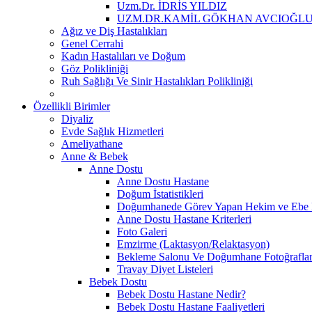
Uzm.Dr. İDRİS YILDIZ
UZM.DR.KAMİL GÖKHAN AVCIOĞL
Ağız ve Diş Hastalıkları
Genel Cerrahi
Kadın Hastalıları ve Doğum
Göz Polikliniği
Ruh Sağlığı Ve Sinir Hastalıkları Polikliniği
Özellikli Birimler
Diyaliz
Evde Sağlık Hizmetleri
Ameliyathane
Anne & Bebek
Anne Dostu
Anne Dostu Hastane
Doğum İstatistikleri
Doğumhanede Görev Yapan Hekim ve Ebe L
Anne Dostu Hastane Kriterleri
Foto Galeri
Emzirme (Laktasyon/Relaktasyon)
Bekleme Salonu Ve Doğumhane Fotoğraflar
Travay Diyet Listeleri
Bebek Dostu
Bebek Dostu Hastane Nedir?
Bebek Dostu Hastane Faaliyetleri