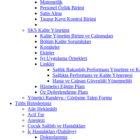
Mutemetlik
Personel Özlük Birimi
Satın Alma
Taşınır Kayıt Kontrol Birimi
SKS Kalite Yönetimi
Kalite Yönetim Birimi ve Çalışmaları
Bölüm Kalite Sorumluları
Komiteler
Ekipler
İyi Uygulama Örnekleri
Linkler
Sağlık Bakanlığı Performans Yönetimi ve Ka
Sağlıkta Performans ve Kalite Yönergesi
Hasta ve Çalışan Güvenliği Yönetmeliği
Hizmetiçi Eğitim Planı
Öz Değerlendirme Planı
Yönetici Randevu / Görüşme Talep Formu
Tıbbi Birimlerimiz
Aile Hekimliği
Acil Tıp
Anestezi
Çocuk Sağlığı ve Hastalıkları
İç Hastalıkları (Dahiliye)
Doktorlarımız