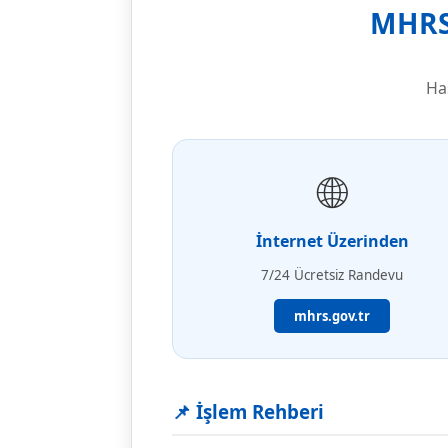
MHRS
Ha
🌐
İnternet Üzerinden
7/24 Ücretsiz Randevu
mhrs.gov.tr
📌 İşlem Rehberi