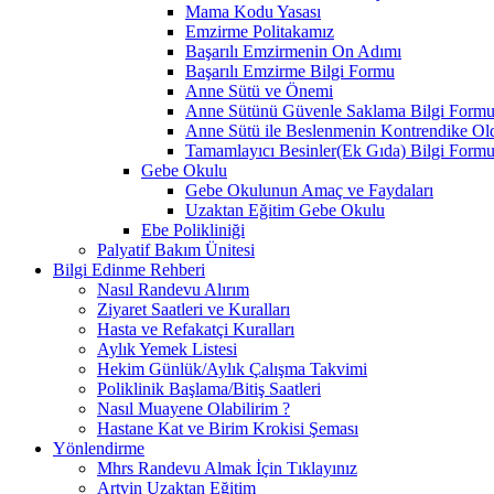
Mama Kodu Yasası
Emzirme Politakamız
Başarılı Emzirmenin On Adımı
Başarılı Emzirme Bilgi Formu
Anne Sütü ve Önemi
Anne Sütünü Güvenle Saklama Bilgi Form
Anne Sütü ile Beslenmenin Kontrendike O
Tamamlayıcı Besinler(Ek Gıda) Bilgi Form
Gebe Okulu
Gebe Okulunun Amaç ve Faydaları
Uzaktan Eğitim Gebe Okulu
Ebe Polikliniği
Palyatif Bakım Ünitesi
Bilgi Edinme Rehberi
Nasıl Randevu Alırım
Ziyaret Saatleri ve Kuralları
Hasta ve Refakatçi Kuralları
Aylık Yemek Listesi
Hekim Günlük/Aylık Çalışma Takvimi
Poliklinik Başlama/Bitiş Saatleri
Nasıl Muayene Olabilirim ?
Hastane Kat ve Birim Krokisi Şeması
Yönlendirme
Mhrs Randevu Almak İçin Tıklayınız
Artvin Uzaktan Eğitim