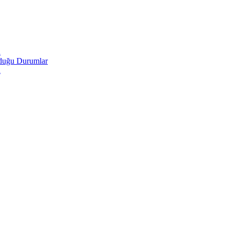
u
lduğu Durumlar
u