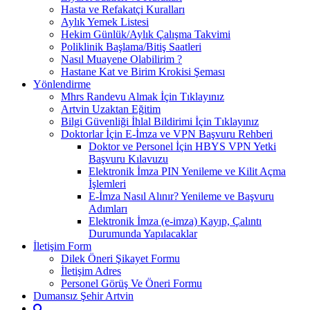
Hasta ve Refakatçi Kuralları
Aylık Yemek Listesi
Hekim Günlük/Aylık Çalışma Takvimi
Poliklinik Başlama/Bitiş Saatleri
Nasıl Muayene Olabilirim ?
Hastane Kat ve Birim Krokisi Şeması
Yönlendirme
Mhrs Randevu Almak İçin Tıklayınız
Artvin Uzaktan Eğitim
Bilgi Güvenliği İhlal Bildirimi İçin Tıklayınız
Doktorlar İçin E-İmza ve VPN Başvuru Rehberi
Doktor ve Personel İçin HBYS VPN Yetki
Başvuru Kılavuzu
Elektronik İmza PIN Yenileme ve Kilit Açma
İşlemleri
E-İmza Nasıl Alınır? Yenileme ve Başvuru
Adımları
Elektronik İmza (e-imza) Kayıp, Çalıntı
Durumunda Yapılacaklar
İletişim Form
Dilek Öneri Şikayet Formu
İletişim Adres
Personel Görüş Ve Öneri Formu
Dumansız Şehir Artvin