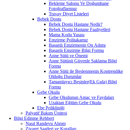
Bekleme Salonu Ve Doğumhane
Fotoğraflarımız
Travay Diyet Listeleri
Bebek Dostu
Bebek Dostu Hastane Nedir?
Bebek Dostu Hastane Faaliyetleri
Mama Kodu Yasası
Emzirme Politakamız
Başarılı Emzirmenin On Adımı
Başarılı Emzirme Bilgi Formu
Anne Sütü ve Önemi
Anne Sütünü Güvenle Saklama Bilgi
Formu
Anne Sütü ile Beslenmenin Kontrendike
Olduğu Durumlar
Tamamlayıcı Besinler(Ek Gıda) Bilgi
Formu
Gebe Okulu
Gebe Okulunun Amaç ve Faydaları
Uzaktan Eğitim Gebe Okulu
Ebe Polikliniği
Palyatif Bakım Ünitesi
Bilgi Edinme Rehberi
Nasıl Randevu Alırım
Ziyaret Saatleri ve Kuralları