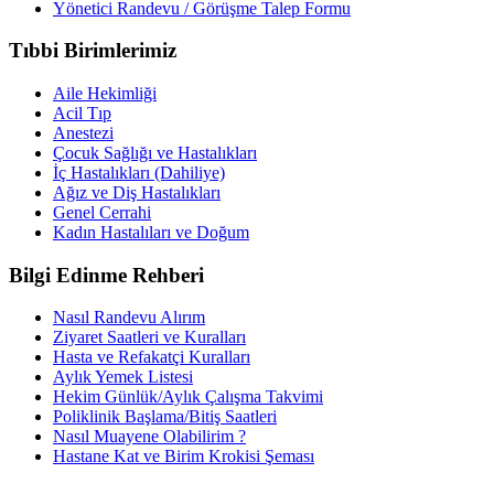
Yönetici Randevu / Görüşme Talep Formu
Tıbbi Birimlerimiz
Aile Hekimliği
Acil Tıp
Anestezi
Çocuk Sağlığı ve Hastalıkları
İç Hastalıkları (Dahiliye)
Ağız ve Diş Hastalıkları
Genel Cerrahi
Kadın Hastalıları ve Doğum
Bilgi Edinme Rehberi
Nasıl Randevu Alırım
Ziyaret Saatleri ve Kuralları
Hasta ve Refakatçi Kuralları
Aylık Yemek Listesi
Hekim Günlük/Aylık Çalışma Takvimi
Poliklinik Başlama/Bitiş Saatleri
Nasıl Muayene Olabilirim ?
Hastane Kat ve Birim Krokisi Şeması