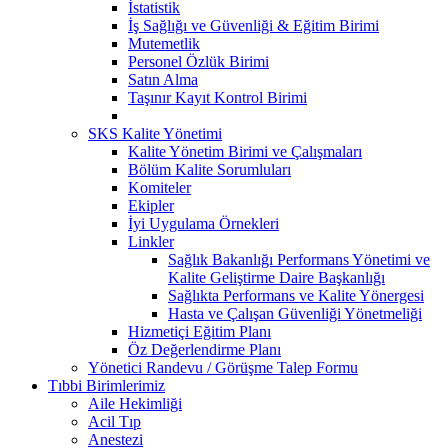
İstatistik
İş Sağlığı ve Güvenliği & Eğitim Birimi
Mutemetlik
Personel Özlük Birimi
Satın Alma
Taşınır Kayıt Kontrol Birimi
SKS Kalite Yönetimi
Kalite Yönetim Birimi ve Çalışmaları
Bölüm Kalite Sorumluları
Komiteler
Ekipler
İyi Uygulama Örnekleri
Linkler
Sağlık Bakanlığı Performans Yönetimi ve
Kalite Geliştirme Daire Başkanlığı
Sağlıkta Performans ve Kalite Yönergesi
Hasta ve Çalışan Güvenliği Yönetmeliği
Hizmetiçi Eğitim Planı
Öz Değerlendirme Planı
Yönetici Randevu / Görüşme Talep Formu
Tıbbi Birimlerimiz
Aile Hekimliği
Acil Tıp
Anestezi