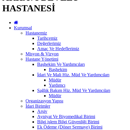
HASTANESİ
Kurumsal
Hastanemiz
Tarihçemiz
Değerlerimiz
Amaç Ve Hedeflerimiz
Misyon & Vizyon
Hastane Yönetimi
Başhekim Ve Yardımcıları
Başhekim
İdari Ve Mali Hiz. Müd Ve Yardımcıları
Müdür
Yardımcı
Sağlık Bakım Hiz. Müd Ve Yardımcıları
Müdür
Organizasyon Yapısı
İdari Birimler
Arşiv
Ayniyat Ve Biyomedikal Birimi
Bilgi işlem Bilgi Güvenliği Birimi
Ek Ödeme (Döner Sermaye) Birimi