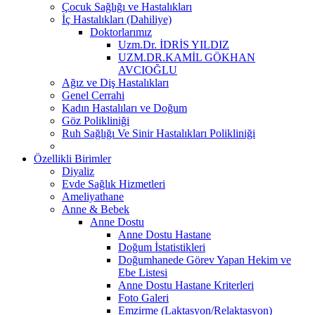
Çocuk Sağlığı ve Hastalıkları
İç Hastalıkları (Dahiliye)
Doktorlarımız
Uzm.Dr. İDRİS YILDIZ
UZM.DR.KAMİL GÖKHAN
AVCIOĞLU
Ağız ve Diş Hastalıkları
Genel Cerrahi
Kadın Hastalıları ve Doğum
Göz Polikliniği
Ruh Sağlığı Ve Sinir Hastalıkları Polikliniği
Özellikli Birimler
Diyaliz
Evde Sağlık Hizmetleri
Ameliyathane
Anne & Bebek
Anne Dostu
Anne Dostu Hastane
Doğum İstatistikleri
Doğumhanede Görev Yapan Hekim ve
Ebe Listesi
Anne Dostu Hastane Kriterleri
Foto Galeri
Emzirme (Laktasyon/Relaktasyon)