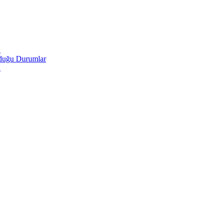
u
lduğu Durumlar
u