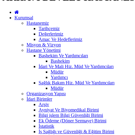
Kurumsal
Hastanemiz
Tarihçemiz
Değerlerimiz
Amaç Ve Hedeflerimiz
Misyon & Vizyon
Hastane Yönetimi
Başhekim Ve Yardımcıları
Başhekim
İdari Ve Mali Hiz. Müd Ve Yardımcıları
Müdür
Yardımcı
Sağlık Bakım Hiz. Müd Ve Yardımcıları
Müdür
Organizasyon Yapısı
İdari Birimler
Arşiv
Ayniyat Ve Biyomedikal Birimi
Bilgi işlem Bilgi Güvenliği Birimi
Ek Ödeme (Döner Sermaye) Birimi
İstatistik
İş Sağlığı ve Güvenliği & Eğitim Birimi