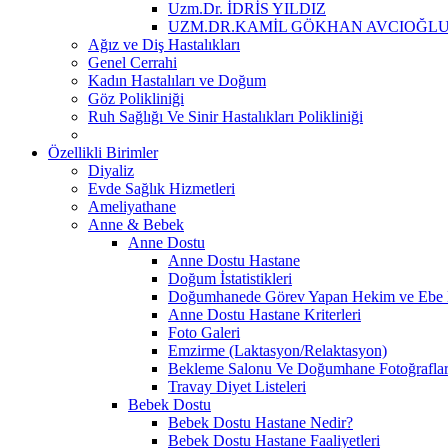
Uzm.Dr. İDRİS YILDIZ
UZM.DR.KAMİL GÖKHAN AVCIOĞL
Ağız ve Diş Hastalıkları
Genel Cerrahi
Kadın Hastalıları ve Doğum
Göz Polikliniği
Ruh Sağlığı Ve Sinir Hastalıkları Polikliniği
Özellikli Birimler
Diyaliz
Evde Sağlık Hizmetleri
Ameliyathane
Anne & Bebek
Anne Dostu
Anne Dostu Hastane
Doğum İstatistikleri
Doğumhanede Görev Yapan Hekim ve Ebe L
Anne Dostu Hastane Kriterleri
Foto Galeri
Emzirme (Laktasyon/Relaktasyon)
Bekleme Salonu Ve Doğumhane Fotoğraflar
Travay Diyet Listeleri
Bebek Dostu
Bebek Dostu Hastane Nedir?
Bebek Dostu Hastane Faaliyetleri