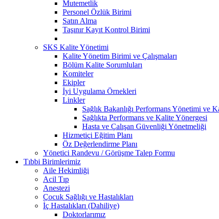
Mutemetlik
Personel Özlük Birimi
Satın Alma
Taşınır Kayıt Kontrol Birimi
SKS Kalite Yönetimi
Kalite Yönetim Birimi ve Çalışmaları
Bölüm Kalite Sorumluları
Komiteler
Ekipler
İyi Uygulama Örnekleri
Linkler
Sağlık Bakanlığı Performans Yönetimi ve Ka
Sağlıkta Performans ve Kalite Yönergesi
Hasta ve Çalışan Güvenliği Yönetmeliği
Hizmetiçi Eğitim Planı
Öz Değerlendirme Planı
Yönetici Randevu / Görüşme Talep Formu
Tıbbi Birimlerimiz
Aile Hekimliği
Acil Tıp
Anestezi
Çocuk Sağlığı ve Hastalıkları
İç Hastalıkları (Dahiliye)
Doktorlarımız