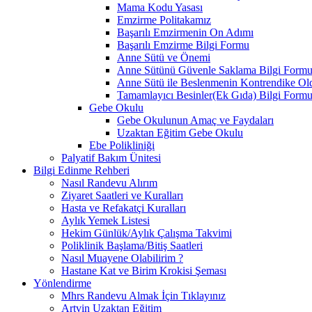
Mama Kodu Yasası
Emzirme Politakamız
Başarılı Emzirmenin On Adımı
Başarılı Emzirme Bilgi Formu
Anne Sütü ve Önemi
Anne Sütünü Güvenle Saklama Bilgi Form
Anne Sütü ile Beslenmenin Kontrendike O
Tamamlayıcı Besinler(Ek Gıda) Bilgi Form
Gebe Okulu
Gebe Okulunun Amaç ve Faydaları
Uzaktan Eğitim Gebe Okulu
Ebe Polikliniği
Palyatif Bakım Ünitesi
Bilgi Edinme Rehberi
Nasıl Randevu Alırım
Ziyaret Saatleri ve Kuralları
Hasta ve Refakatçi Kuralları
Aylık Yemek Listesi
Hekim Günlük/Aylık Çalışma Takvimi
Poliklinik Başlama/Bitiş Saatleri
Nasıl Muayene Olabilirim ?
Hastane Kat ve Birim Krokisi Şeması
Yönlendirme
Mhrs Randevu Almak İçin Tıklayınız
Artvin Uzaktan Eğitim