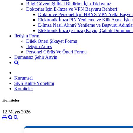
Bilgi Güvenliği İhlal Bildirimi İçin Tıklayınız
Doktorlar İçin E-İmza ve VPN Başvuru Rehberi
Doktor ve Personel İçin HBYS VPN Yetki Başvur
Elektronik İmza PIN Yenileme ve Kilit Açma İşlem
E-İmza Nasıl Alınır? Yenileme ve Başvuru Adımla
Elektronik İmza (e-imza) Kayıp, Çalıntı Durumund
İletişim Form
Dilek Öneri Şikayet Formu
İletişim Adres
Personel Görüş Ve Öneri Formu
Dumansız Şehir Artvin
Kurumsal
SKS Kalite Yönetimi
Komiteler
Komiteler
12 Mayıs 2026